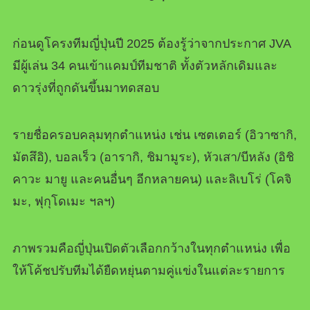
ก่อนดูโครงทีมญี่ปุ่นปี 2025 ต้องรู้ว่าจากประกาศ JVA
มีผู้เล่น 34 คนเข้าแคมป์ทีมชาติ ทั้งตัวหลักเดิมและ
ดาวรุ่งที่ถูกดันขึ้นมาทดสอบ
รายชื่อครอบคลุมทุกตำแหน่ง เช่น เซตเตอร์ (อิวาซากิ,
มัตสึอิ), บอลเร็ว (อารากิ, ชิมามูระ), หัวเสา/บีหลัง (อิชิ
คาวะ มายู และคนอื่นๆ อีกหลายคน) และลิเบโร่ (โคจิ
มะ, ฟุกุโดเมะ ฯลฯ)
ภาพรวมคือญี่ปุ่นเปิดตัวเลือกกว้างในทุกตำแหน่ง เพื่อ
ให้โค้ชปรับทีมได้ยืดหยุ่นตามคู่แข่งในแต่ละรายการ