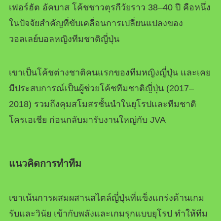
เฟอร์ฮัต อัคบาส โค้ชชาวตุรกีวัยราว 38–40 ปี คือหนึ่ง
ในปัจจัยสำคัญที่ขับเคลื่อนการเปลี่ยนแปลงของ
วอลเลย์บอลหญิงทีมชาติญี่ปุ่น
เขาเป็นโค้ชต่างชาติคนแรกของทีมหญิงญี่ปุ่น และเคย
มีประสบการณ์เป็นผู้ช่วยโค้ชทีมชาติญี่ปุ่น (2017–
2018) รวมถึงคุมสโมสรชั้นนำในยุโรปและทีมชาติ
โครเอเชีย ก่อนกลับมารับงานใหญ่กับ JVA
แนวคิดการทำทีม
เขาเน้นการผสมผสานสไตล์ญี่ปุ่นที่แข็งแกร่งด้านเกม
รับและวินัย เข้ากับพลังและเกมรุกแบบยุโรป ทำให้ทีม