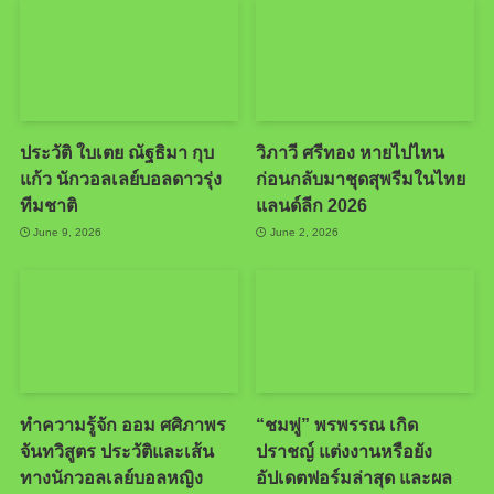
ประวัติ ใบเตย ณัฐธิมา กุบ
วิภาวี ศรีทอง หายไปไหน
แก้ว นักวอลเลย์บอลดาวรุ่ง
ก่อนกลับมาชุดสุพรีมในไทย
ทีมชาติ
แลนด์ลีก 2026
June 9, 2026
June 2, 2026
ทำความรู้จัก ออม ศศิภาพร
“ชมพู่” พรพรรณ เกิด
จันทวิสูตร ประวัติและเส้น
ปราชญ์ แต่งงานหรือยัง
ทางนักวอลเลย์บอลหญิง
อัปเดตฟอร์มล่าสุด และผล