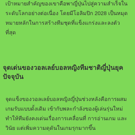
เป้าหมายสำคัญของเขาคือพาญี่ปุ่นไปสู่ความสำเร็จใน
ระดับโลกอย่างต่อเนื่อง โดยมีโอลิมปิก 2028 เป็นหมุด
หมายหลักในการสร้างทีมชุดที่แข็งแกร่งและลงตัว
ที่สุด
จุดเด่นของวอลเลย์บอลหญิงทีมชาติญี่ปุ่นยุค
ปัจจุบัน
จุดแข็งของวอลเลย์บอลหญิงญี่ปุ่นช่วงหลังคือการผสม
เกมรับแบบดั้งเดิม เข้ากับพละกำลังของผู้เล่นรุ่นใหม่
ทำให้ทีมยังคงเด่นเรื่องการเคลื่อนที่ การอ่านเกม และ
วินัย แต่เพิ่มความดุดันในเกมรุกมากขึ้น