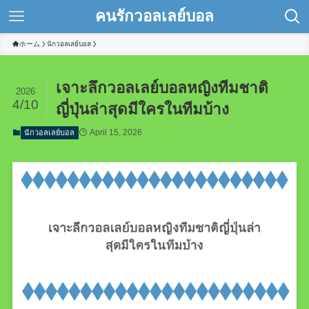
คนรักวอลเลย์บอล
ホーム
นักวอลเลย์บอล
เจาะลึกวอลเลย์บอลหญิงทีมชาติ
2026
4/10
ญี่ปุ่นล่าสุดมีใครในทีมบ้าง
April 15, 2026
นักวอลเลย์บอล