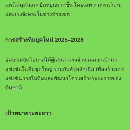
เล่นได้ดุดันและยืดหยุ่นมากขึ้น โดยเฉพาะการแก้เกม
และเร่งจังหวะในช่วงท้ายเซต
การสร้างทีมยุคใหม่ 2025–2026
อัคบาสเปิดโอกาสให้ผู้เล่นดาวรุ่งจำนวนมากเข้ามา
แข่งขันในทีมชุดใหญ่ ร่วมกับตัวหลักเดิม เพื่อสร้างการ
แข่งขันภายในทีมและพัฒนาโครงสร้างระยะยาวของ
ทีมชาติ
เป้าหมายระยะยาว