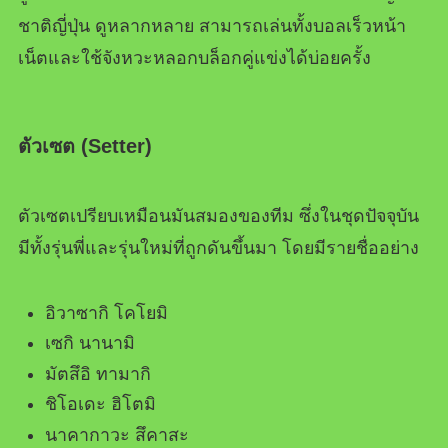
ชาติญี่ปุ่น ดูหลากหลาย สามารถเล่นทั้งบอลเร็วหน้า
เน็ตและใช้จังหวะหลอกบล็อกคู่แข่งได้บ่อยครั้ง
ตัวเซต (Setter)
ตัวเซตเปรียบเหมือนมันสมองของทีม ซึ่งในชุดปัจจุบัน
มีทั้งรุ่นพี่และรุ่นใหม่ที่ถูกดันขึ้นมา โดยมีรายชื่ออย่าง
อิวาซากิ โคโยมิ
เซกิ นานามิ
มัตสึอิ ทามากิ
ชิโอเดะ ฮิโตมิ
นาคากาวะ สึคาสะ