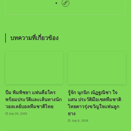
บทความที่เกี่ยวข้อง
บีม พิมพิชยา แฟนคือใคร
รู้จัก นุกนิก ณัฏฐณิชา ใจ
พร้อมประวัติและเส้นทางนัก
แสน ประวัติมือเซตทีมชาติ
วอลเลย์บอลทีมชาติไทย
ไทยดาวรุ่งขวัญใจแฟนลูก
ยาง
July 20, 2026
July 6, 2026