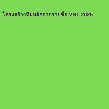
โครงสร้างทีมหลักจากรายชื่อ VNL 2025