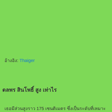
อ้างอิง:
Thaiger
ดลพร สินโพธิ์ สูง เท่าไร
เธอมีส่วนสูงราว 175 เซนติเมตร ซึ่งเป็นระดับที่เหมาะ