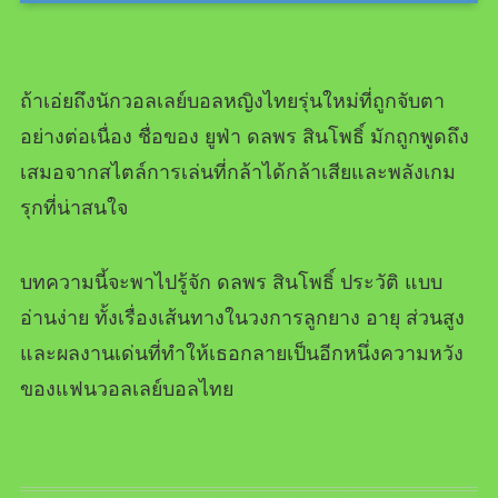
ถ้าเอ่ยถึงนักวอลเลย์บอลหญิงไทยรุ่นใหม่ที่ถูกจับตา
อย่างต่อเนื่อง ชื่อของ ยูฟ่า ดลพร สินโพธิ์ มักถูกพูดถึง
เสมอจากสไตล์การเล่นที่กล้าได้กล้าเสียและพลังเกม
รุกที่น่าสนใจ
บทความนี้จะพาไปรู้จัก ดลพร สินโพธิ์ ประวัติ แบบ
อ่านง่าย ทั้งเรื่องเส้นทางในวงการลูกยาง อายุ ส่วนสูง
และผลงานเด่นที่ทำให้เธอกลายเป็นอีกหนึ่งความหวัง
ของแฟนวอลเลย์บอลไทย