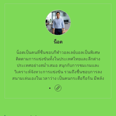
น็อต
น็อตเป็นคนที่ชื่นชอบกีฬาวอลเลย์บอลเป็นพิเศษ
ติดตามการแข่งขันทั้งในประเทศไทยและลีกต่าง
ประเทศอย่างสม่ำเสมอ สนุกกับการชมเกมและ
วิเคราะห์จังหวะการแข่งขัน รวมถึงชื่นชอบการลง
สนามเล่นเองในเวลาว่าง เป็นคนกระตือรือร้น มีพลัง