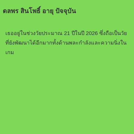
ดลพร สินโพธิ์ อายุ ปัจจุบัน
เธออยู่ในช่วงวัยประมาณ 21 ปีในปี 2026 ซึ่งถือเป็นวัย
ที่ยังพัฒนาได้อีกมากทั้งด้านพละกำลังและความนิ่งใน
เกม