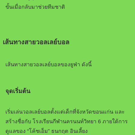
ขั้นเมื่อกลับมาช่วยทีมชาติ
เส้นทางสายวอลเลย์บอล
เส้นทางสายวอลเลย์บอลของยูฟ่า ดังนี้
จุดเริ่มต้น
เริ่มเล่นวอลเลย์บอลตั้งแต่เด็กที่จังหวัดขอนแก่น และ
สร้างชื่อกับ โรงเรียนกีฬานครนนท์วิทยา 6 ภายใต้การ
ดูแลของ “โค้ชเอ็ม” ธนกฤต อินเลี้ยง