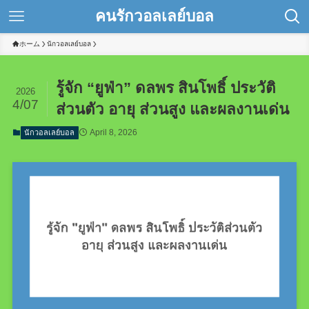
คนรักวอลเลย์บอล
ホーム
นักวอลเลย์บอล
รู้จัก “ยูฟ่า” ดลพร สินโพธิ์ ประวัติ
2026
4/07
ส่วนตัว อายุ ส่วนสูง และผลงานเด่น
April 8, 2026
นักวอลเลย์บอล