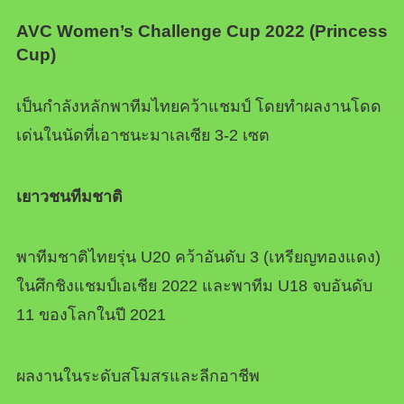
AVC Women’s Challenge Cup 2022 (Princess
Cup)
เป็นกำลังหลักพาทีมไทยคว้าแชมป์ โดยทำผลงานโดด
เด่นในนัดที่เอาชนะมาเลเซีย 3-2 เซต
เยาวชนทีมชาติ
พาทีมชาติไทยรุ่น U20 คว้าอันดับ 3 (เหรียญทองแดง)
ในศึกชิงแชมป์เอเชีย 2022 และพาทีม U18 จบอันดับ
11 ของโลกในปี 2021
ผลงานในระดับสโมสรและลีกอาชีพ