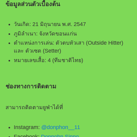
ข้อมูลส่วนตัวเบื้องต้น
วันเกิด: 21 มิถุนายน พ.ศ. 2547
ภูมิลำเนา: จังหวัดขอนแก่น
ตำแหน่งการเล่น: ตัวตบหัวเสา (Outside Hitter)
และ ตัวเซต (Setter)
หมายเลขเสื้อ: 4 (ทีมชาติไทย)
ช่องทางการติดตาม
สามารถติดตามยูฟ่าได้ที่
Instagram:
@donphon__11
Facebook:
Donpohn Sinpo