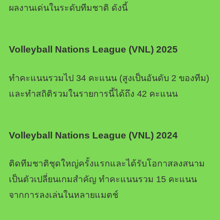
ผลงานเด่นในระดับทีมชาติ ดังนี้
Volleyball Nations League (VNL) 2025
ทำคะแนนรวมไป 34 คะแนน (สูงเป็นอันดับ 2 ของทีม)
และทำสถิติรวมในรายการนี้ได้ถึง 42 คะแนน
Volleyball Nations League (VNL) 2024
ติดทีมชาติชุดใหญ่ครั้งแรกและได้รับโอกาสลงสนาม
เป็นตัวเปลี่ยนเกมสำคัญ ทำคะแนนรวม 15 คะแนน
จากการลงเล่นในหลายแมตช์