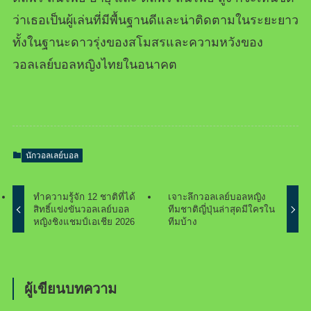
ว่าเธอเป็นผู้เล่นที่มีพื้นฐานดีและน่าติดตามในระยะยาว
ทั้งในฐานะดาวรุ่งของสโมสรและความหวังของ
วอลเลย์บอลหญิงไทยในอนาคต
นักวอลเลย์บอล
ทำความรู้จัก 12 ชาติที่ได้
เจาะลึกวอลเลย์บอลหญิง
สิทธิ์แข่งขันวอลเลย์บอล
ทีมชาติญี่ปุ่นล่าสุดมีใครใน
หญิงชิงแชมป์เอเชีย 2026
ทีมบ้าง
ผู้เขียนบทความ