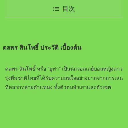
目次
ดลพร สินโพธิ์ ประวัติ เบื้องต้น
ดลพร สินโพธิ์ หรือ “ยูฟ่า” เป็นนักวอลเลย์บอลหญิงดาว
รุ่งทีมชาติไทยที่ได้รับความสนใจอย่างมากจากการเล่น
ที่หลากหลายตำแหน่ง ทั้งตัวตบหัวเสาและตัวเซต