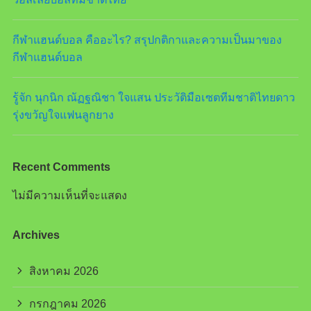
กีฬาแฮนด์บอล คืออะไร? สรุปกติกาและความเป็นมาของ
กีฬาแฮนด์บอล
รู้จัก นุกนิก ณัฏฐณิชา ใจแสน ประวัติมือเซตทีมชาติไทยดาว
รุ่งขวัญใจแฟนลูกยาง
Recent Comments
ไม่มีความเห็นที่จะแสดง
Archives
สิงหาคม 2026
กรกฎาคม 2026