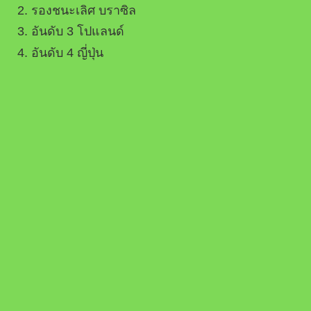
รองชนะเลิศ บราซิล
อันดับ 3 โปแลนด์
อันดับ 4 ญี่ปุ่น