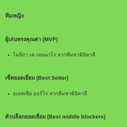
ทีมหญิง
ผู้เล่นทรงคุณค่า (MVP)
โมนีกา เด เจนนาโร จากทีมชาติอิตาลี
เซ็ตยอดเยี่ยม (Best Setter)
อเลสเซีย ออร์โร่ จากทีมชาติอิตาลี
ตัวบล็อกยอดเยี่ยม (Best middle blockers)