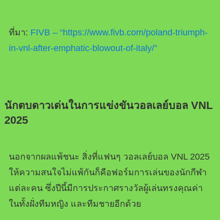
ที่มา:
FIVB – “https://www.fivb.com/poland-triumph-
in-vnl-after-emphatic-blowout-of-italy/”
นักตบดาวเด่นในการแข่งขันวอลเลย์บอล VNL
2025
นอกจากผลแพ้ชนะ สิ่งที่แฟนๆ วอลเลย์บอล VNL 2025
ให้ความสนใจไม่แพ้กันก็คือฟอร์มการเล่นของนักกีฬา
แต่ละคน ซึ่งปีนี้มีการประกาศรางวัลผู้เล่นทรงคุณค่า
ในทั้งฝั่งทีมหญิง และทีมชายอีกด้วย