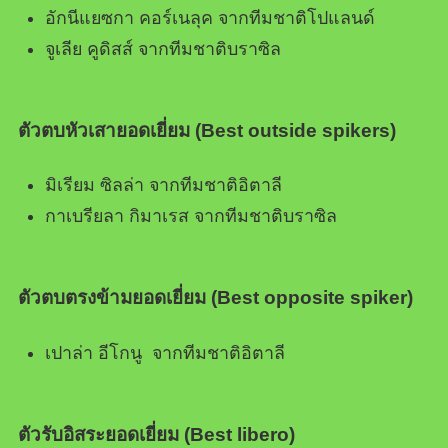
อักนีแยซกา คอร์เนลุค จากทีมชาติโปแลนด์
จูเลีย คูดิสส์ จากทีมชาติบราซิล
ตัวตบหัวเสายอดเยี่ยม (Best outside spikers)
มิเรียม ซิลล่า จากทีมชาติอิตาลี
กาเบรียลา กิมาเรส จากทีมชาติบราซิล
ตัวตบตรงข้ามยอดเยี่ยม (Best opposite spiker)
เปาล่า อีโกนู จากทีมชาติอิตาลี
ตัวรับอิสระยอดเยี่ยม (Best libero)