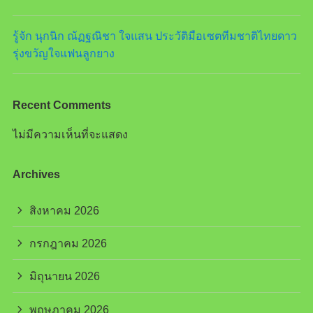
รู้จัก นุกนิก ณัฏฐณิชา ใจแสน ประวัติมือเซตทีมชาติไทยดาว
รุ่งขวัญใจแฟนลูกยาง
Recent Comments
ไม่มีความเห็นที่จะแสดง
Archives
สิงหาคม 2026
กรกฎาคม 2026
มิถุนายน 2026
พฤษภาคม 2026