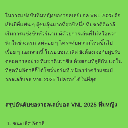
ในการแข่งขันทีมหญิงของวอลเลย์บอล VNL 2025 ถือ
เป็นปีที่แฟน ๆ ผู้ชมลุ้นมากที่สุดปีหนึ่ง ทีมชาติอิตาลี
เริ่มการแข่งขันทัวร์นาเมต์ด้วยการเล่นที่ไม่หวือหวา
นักในช่วงแรก แต่ค่อย ๆ ไต่ระดับความโหดขึ้นไป
เรื่อย ๆ นอกจากนี้ ในรอบชนะเลิศ ยังต้องเจอกับคู่ปรับ
ตลอดกาลอย่าง ทีมชาติบราซิล ด้วยเกมที่สูสีกัน แต่ใน
ที่สุดทีมอิตาลีก็ได้โชว์ฟอร์มที่เหนือกว่าคว้าแชมป์
วอลเลย์บอล VNL 2025 ไปครองได้ในที่สุด
สรุปอันดับของวอลเลย์บอล VNL 2025 ทีมหญิง
ชนะเลิศ อิตาลี