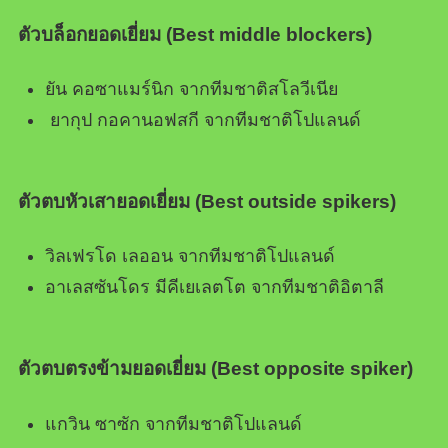
ตัวบล็อกยอดเยี่ยม (Best middle blockers)
ยัน คอซาแมร์นิก จากทีมชาติสโลวีเนีย
ยากุป กอคานอฟสกี จากทีมชาติโปแลนด์
ตัวตบหัวเสายอดเยี่ยม (Best outside spikers)
วิลเฟรโด เลออน จากทีมชาติโปแลนด์
อาเลสซันโดร มีคีเยเลตโต จากทีมชาติอิตาลี
ตัวตบตรงข้ามยอดเยี่ยม (Best opposite spiker)
แกวิน ซาซัก จากทีมชาติโปแลนด์