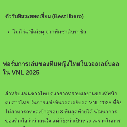
ตัวรับอิสระยอดเยี่ยม (Best libero)
ไมกี นัสซีเม็งตู จากทีมชาติบราซิล
ฟอร์มการเล่นของทีมหญิงไทยในวอลเลย์บอล
ใน VNL 2025
สำหรับแฟนชาวไทย คงอยากทราบผลงานของทัพนัก
ตบสาวไทย ในการแข่งขันวอลเลย์บอล VNL 2025 ที่ยัง
ไม่สามารถทะลุเข้าสู่รอบ 8 ทีมสุดท้ายได้ พัฒนาการ
ของทีมถือว่าน่าสนใจ แต่ก็ยังน่าเป็นห่วง เพราะในการ