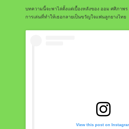
บทความนี้จะพาไล่ตั้งแต่เบื้องหลังของ ออม ศศิภาพร 
การเล่นที่ทำให้เธอกลายเป็นขวัญใจแฟนลูกยางไทย
View this post on Instagra