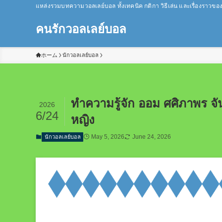
แหล่งรวมบทความวอลเลย์บอล ทั้งเทคนิค กติกา วิธีเล่น และเรื่องราวขอ
คนรักวอลเลย์บอล
ホーム
นักวอลเลย์บอล
ทำความรู้จัก ออม ศศิภาพร จั
2026
6/24
หญิง
May 5, 2026
June 24, 2026
นักวอลเลย์บอล