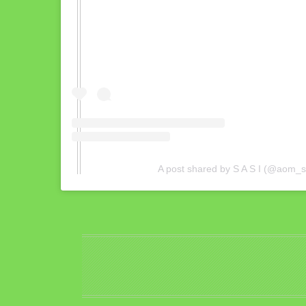
A post shared by S A S I (@aom_s