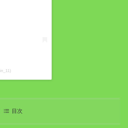
in_11)
目次