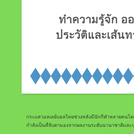
กระแสวอลเลย์บอลไทยช่วงหลังมีนักกีฬาหลายคนโดดเด่
กำลังเป็นที่จับตามองจากผลงานระดับนานาชาติแล