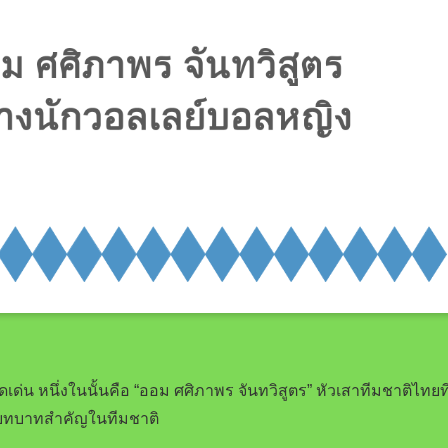
น หนึ่งในนั้นคือ “ออม ศศิภาพร จันทวิสูตร” หัวเสาทีมชาติไทยที
ะบทบาทสำคัญในทีมชาติ