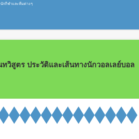
งนักกีฬาและทีมต่างๆ
นทวิสูตร ประวัติและเส้นทางนักวอลเลย์บอล