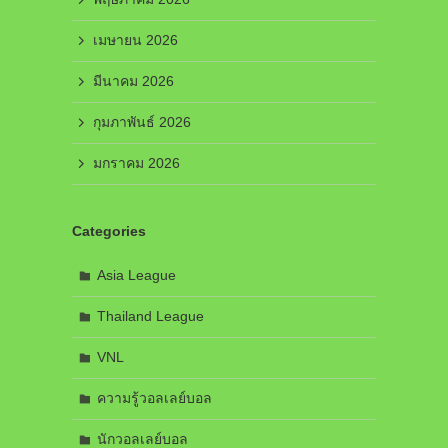
เมษายน 2026
มีนาคม 2026
กุมภาพันธ์ 2026
มกราคม 2026
Categories
Asia League
Thailand League
VNL
ความรู้วอลเลย์บอล
นักวอลเลย์บอล