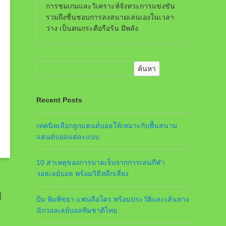
การชมเกมและวิเคราะห์จังหวะการแข่งขัน
รวมถึงชื่นชอบการลงสนามเล่นเองในเวลา
ว่าง เป็นคนกระตือรือร้น มีพลัง
ค้นหา
Recent Posts
เทคนิคเลือกลูกแฮนด์บอลให้เหมาะกับพื้นสนาม
แฮนด์บอลแต่ละแบบ
10 สาเหตุของการบาดเจ็บจากการเล่นกีฬา
วอลเลย์บอล พร้อมวิธีหลีกเลี่ยง
่
บีม พิมพิชยา แฟนคือใคร พร้อมประวัติและเส้นทาง
นักวอลเลย์บอลทีมชาติไทย